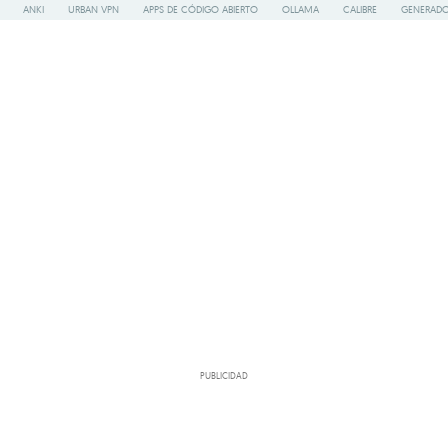
ANKI
URBAN VPN
APPS DE CÓDIGO ABIERTO
OLLAMA
CALIBRE
GENERADO
PUBLICIDAD