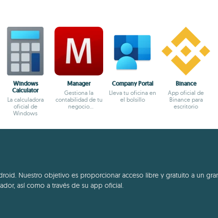
Windows
Manager
Company Portal
Binance
Calculator
Gestiona la
Lleva tu oficina en
App oficial de
La calculadora
contabilidad de tu
el bolsillo
Binance para
oficial de
negocio
escritorio
Windows
cómodamente
id. Nuestro objetivo es proporcionar acceso libre y gratuito a un gran
dor, así como a través de su app oficial.