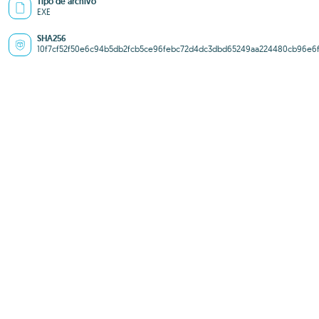
Tipo de archivo
EXE
SHA256
10f7cf52f50e6c94b5db2fcb5ce96febc72d4dc3dbd65249aa224480cb96e6f