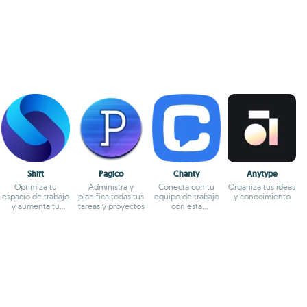
Shift
Pagico
Chanty
Anytype
Optimiza tu
Administra y
Conecta con tu
Organiza tus ideas
espacio de trabajo
planifica todas tus
equipo de trabajo
y conocimiento
y aumenta tu
tareas y proyectos
con esta
productividad
herramienta de
colaboración