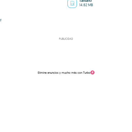
Tamaño
14.82 MB
f
PUBLICIDAD
Elimina anuncios y mucho más con Turbo