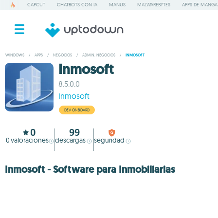
CAPCUT
CHATBOTS CON IA
MANUS
MALWAREBYTES
APPS DE MANGA
WINDOWS
/
APPS
/
NEGOCIOS
/
ADMIN. NEGOCIOS
/
INMOSOFT
Inmosoft
8.5.0.0
Inmosoft
DEV ONBOARD
0
99
0
valoraciones
descargas
seguridad
Inmosoft - Software para Inmobiliarias