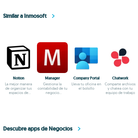
Similar a Inmosoft
Notion
Manager
Company Portal
Chatwork
La mejor manera
Gestiona la
Lleva tu oficina en
Comparte archivos
de organizar tus
contabilidad de tu
el bolsillo
y chatea con tu
espacios de
negocio
equipo de trabajo
trabajo
cómodamente
Descubre apps de Negocios